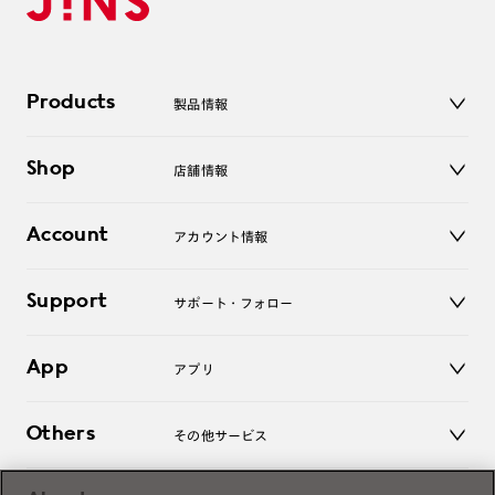
Products
製品情報
メガネ
Shop
店舗情報
サングラス
レンズ
店舗
コンタクトレンズ
Account
アカウント情報
オンラインショップ
老眼鏡
キッズ
マイページ／ログイン
Support
アクセサリー
サポート・フォロー
ログアウト
LINE公式アカウント
お知らせ
App
アプリ
よくあるご質問
ご利用ガイド
JINSアプリ
お問い合わせ
Others
その他サービス
3D WEB試着