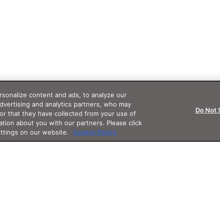
sonalize content and ads, to analyze our
advertising and analytics partners, who may
Do Not 
or that they have collected from your use of
ation about you with our partners. Please click
ettings on our website.
Cookie Policy