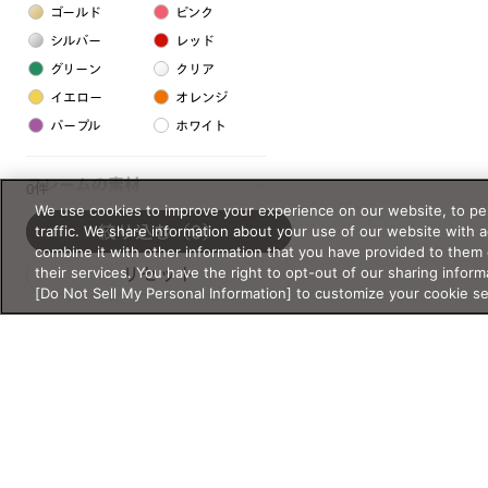
ゴールド
ピンク
シルバー
レッド
グリーン
クリア
イエロー
オレンジ
パープル
ホワイト
フレームの素材
0件
We use cookies to improve your experience on our website, to per
プラスチック系
traffic. We share information about your use of our website with 
絞り込む
（0）
combine it with other information that you have provided to them 
樹脂
their services. You have the right to opt-out of our sharing inform
リセット
[Do Not Sell My Personal Information] to customize your cookie s
アセテート
サスティナブル素材
セルロイド
金属系