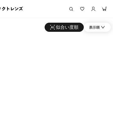
タクトレンズ
似合い度順
表示順