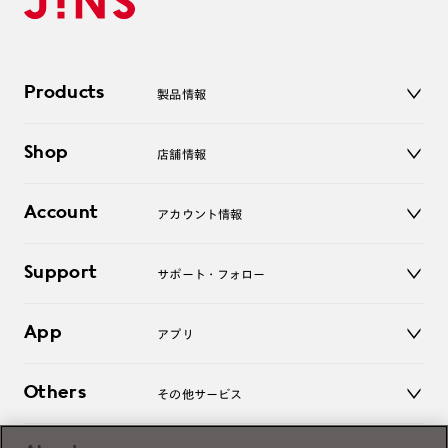
Products
製品情報
メガネ
Shop
店舗情報
サングラス
レンズ
店舗
コンタクトレンズ
Account
アカウント情報
オンラインショップ
老眼鏡
キッズ
マイページ／ログイン
Support
アクセサリー
サポート・フォロー
ログアウト
LINE公式アカウント
お知らせ
App
アプリ
よくあるご質問
ご利用ガイド
JINSアプリ
お問い合わせ
Others
その他サービス
3D WEB試着