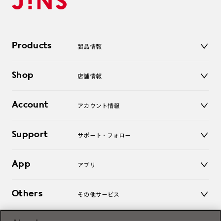
Products
製品情報
メガネ
Shop
店舗情報
サングラス
レンズ
店舗
コンタクトレンズ
Account
アカウント情報
オンラインショップ
老眼鏡
キッズ
マイページ／ログイン
Support
アクセサリー
サポート・フォロー
ログアウト
LINE公式アカウント
お知らせ
App
アプリ
よくあるご質問
ご利用ガイド
JINSアプリ
お問い合わせ
Others
その他サービス
3D WEB試着