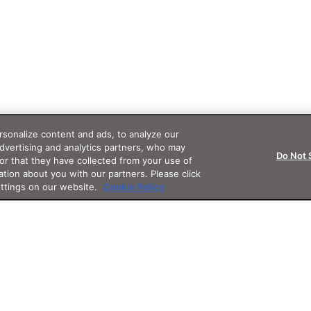
sonalize content and ads, to analyze our
advertising and analytics partners, who may
Do Not 
or that they have collected from your use of
ation about you with our partners. Please click
ettings on our website.
Cookie Policy