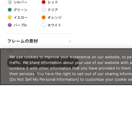
シルバー
レッド
グリーン
クリア
イエロー
オレンジ
パープル
ホワイト
フレームの素材
プラスチック系
0件
We use cookies to improve your experience on our website, to per
樹脂
traffic. We share information about your use of our website with 
絞り込む
（0）
combine it with other information that you have provided to them 
their services. You have the right to opt-out of our sharing inform
リセット
アセテート
[Do Not Sell My Personal Information] to customize your cookie s
サスティナブル素材
セルロイド
金属系
メタル