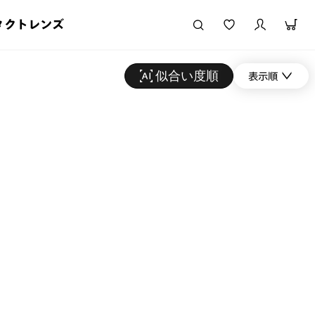
タクトレンズ
似合い度順
表示順