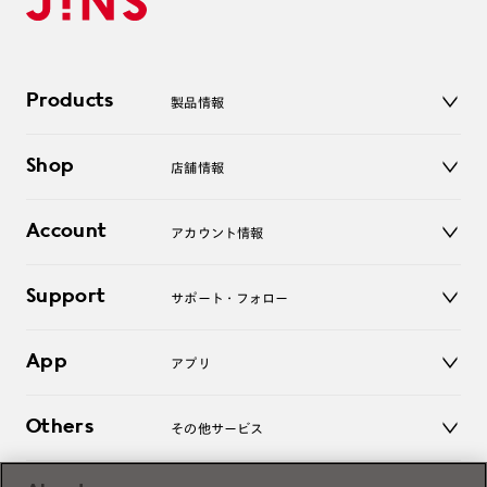
Products
製品情報
メガネ
Shop
店舗情報
サングラス
レンズ
店舗
コンタクトレンズ
Account
アカウント情報
オンラインショップ
老眼鏡
キッズ
マイページ／ログイン
Support
アクセサリー
サポート・フォロー
ログアウト
LINE公式アカウント
お知らせ
App
アプリ
よくあるご質問
ご利用ガイド
JINSアプリ
お問い合わせ
Others
その他サービス
3D WEB試着