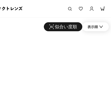
タクトレンズ
似合い度順
表示順