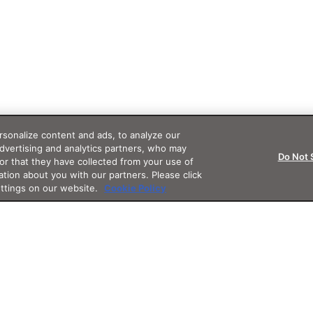
sonalize content and ads, to analyze our
advertising and analytics partners, who may
Do Not 
or that they have collected from your use of
ation about you with our partners. Please click
ettings on our website.
Cookie Policy