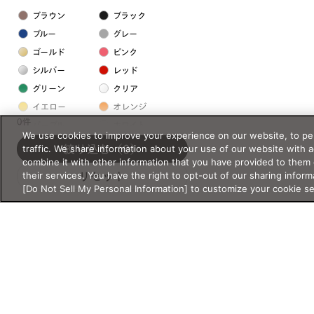
ブラウン
ブラック
ブルー
グレー
ゴールド
ピンク
シルバー
レッド
グリーン
クリア
イエロー
オレンジ
0件
パープル
ホワイト
We use cookies to improve your experience on our website, to per
traffic. We share information about your use of our website with 
絞り込む
（0）
combine it with other information that you have provided to them 
フレームの素材
their services. You have the right to opt-out of our sharing inform
リセット
プラスチック系
[Do Not Sell My Personal Information] to customize your cookie s
樹脂
アセテート
サスティナブル素材
セルロイド