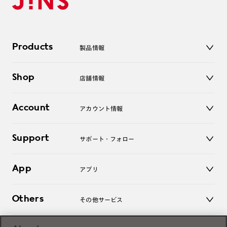
Products
製品情報
メガネ
Shop
店舗情報
サングラス
レンズ
店舗
コンタクトレンズ
Account
アカウント情報
オンラインショップ
老眼鏡
キッズ
マイページ／ログイン
Support
アクセサリー
サポート・フォロー
ログアウト
LINE公式アカウント
お知らせ
App
アプリ
よくあるご質問
ご利用ガイド
JINSアプリ
お問い合わせ
Others
その他サービス
3D WEB試着