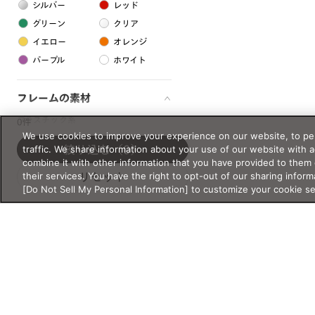
シルバー
レッド
グリーン
クリア
イエロー
オレンジ
パープル
ホワイト
フレームの素材
プラスチック系
0件
We use cookies to improve your experience on our website, to per
樹脂
traffic. We share information about your use of our website with 
絞り込む
（0）
combine it with other information that you have provided to them 
their services. You have the right to opt-out of our sharing inform
リセット
アセテート
[Do Not Sell My Personal Information] to customize your cookie s
サスティナブル素材
セルロイド
金属系
メタル