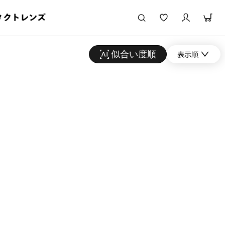
タクトレンズ
似合い度順
表示順