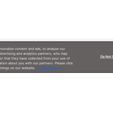
sonalize content and ads, to analyze our
advertising and analytics partners, who may
Do Not 
or that they have collected from your use of
ation about you with our partners. Please click
ettings on our website.
Cookie Policy