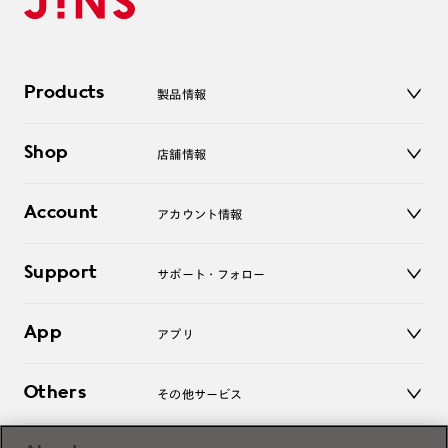
Products
製品情報
メガネ
Shop
店舗情報
サングラス
レンズ
店舗
コンタクトレンズ
Account
アカウント情報
オンラインショップ
老眼鏡
キッズ
マイページ／ログイン
Support
アクセサリー
サポート・フォロー
ログアウト
LINE公式アカウント
お知らせ
App
アプリ
よくあるご質問
ご利用ガイド
JINSアプリ
お問い合わせ
Others
その他サービス
3D WEB試着