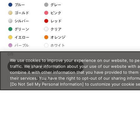
ブルー
グレー
ゴールド
ピンク
シルバー
レッド
グリーン
クリア
イエロー
オレンジ
パープル
ホワイト
0件
We use cookies to improve your experience on our website, to per
フレームの素材
traffic. We share information about your use of our website with 
絞り込む
（0）
combine it with other information that you have provided to them 
プラスチック系
their services. You have the right to opt-out of our sharing inform
リセット
[Do Not Sell My Personal Information] to customize your cookie s
樹脂
アセテート
サスティナブル素材
セルロイド