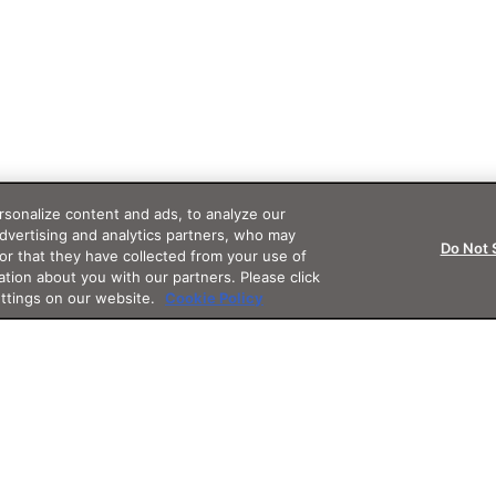
sonalize content and ads, to analyze our
advertising and analytics partners, who may
Do Not 
or that they have collected from your use of
ation about you with our partners. Please click
ettings on our website.
Cookie Policy