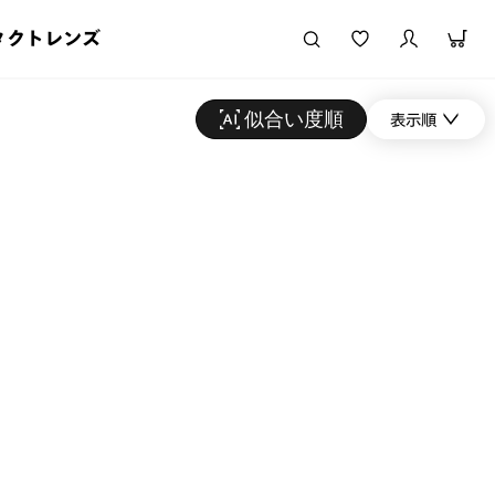
タクトレンズ
似合い度順
表示順