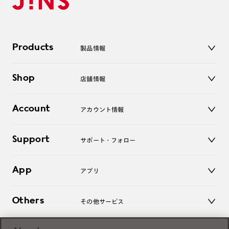
Products
製品情報
メガネ
Shop
店舗情報
サングラス
レンズ
店舗
コンタクトレンズ
Account
アカウント情報
オンラインショップ
老眼鏡
キッズ
マイページ／ログイン
Support
アクセサリー
サポート・フォロー
ログアウト
LINE公式アカウント
お知らせ
App
アプリ
よくあるご質問
ご利用ガイド
JINSアプリ
お問い合わせ
Others
その他サービス
3D WEB試着