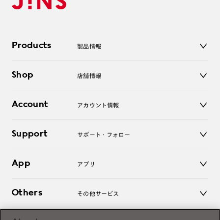
Products
製品情報
メガネ
Shop
店舗情報
サングラス
レンズ
店舗
コンタクトレンズ
Account
アカウント情報
オンラインショップ
老眼鏡
キッズ
マイページ／ログイン
Support
アクセサリー
サポート・フォロー
ログアウト
LINE公式アカウント
お知らせ
App
アプリ
よくあるご質問
ご利用ガイド
JINSアプリ
お問い合わせ
Others
その他サービス
3D WEB試着