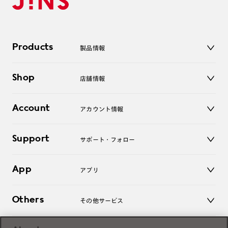
Products
製品情報
メガネ
Shop
店舗情報
サングラス
レンズ
店舗
コンタクトレンズ
Account
アカウント情報
オンラインショップ
老眼鏡
キッズ
マイページ／ログイン
Support
アクセサリー
サポート・フォロー
ログアウト
LINE公式アカウント
お知らせ
App
アプリ
よくあるご質問
ご利用ガイド
JINSアプリ
お問い合わせ
Others
その他サービス
3D WEB試着