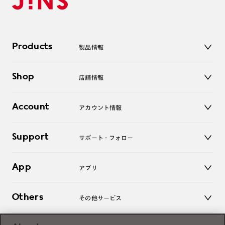
Products
製品情報
メガネ
Shop
店舗情報
サングラス
レンズ
店舗
コンタクトレンズ
Account
アカウント情報
オンラインショップ
老眼鏡
キッズ
マイページ／ログイン
Support
アクセサリー
サポート・フォロー
ログアウト
LINE公式アカウント
お知らせ
App
アプリ
よくあるご質問
ご利用ガイド
JINSアプリ
お問い合わせ
Others
その他サービス
3D WEB試着