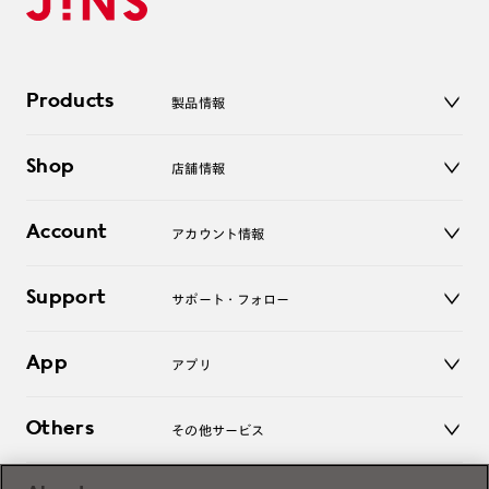
Products
製品情報
メガネ
Shop
店舗情報
サングラス
レンズ
店舗
コンタクトレンズ
Account
アカウント情報
オンラインショップ
老眼鏡
キッズ
マイページ／ログイン
Support
アクセサリー
サポート・フォロー
ログアウト
LINE公式アカウント
お知らせ
App
アプリ
よくあるご質問
ご利用ガイド
JINSアプリ
お問い合わせ
Others
その他サービス
3D WEB試着