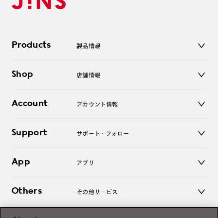
Products
製品情報
メガネ
Shop
店舗情報
サングラス
レンズ
店舗
コンタクトレンズ
Account
アカウント情報
オンラインショップ
老眼鏡
キッズ
マイページ／ログイン
Support
アクセサリー
サポート・フォロー
ログアウト
LINE公式アカウント
お知らせ
App
アプリ
よくあるご質問
ご利用ガイド
JINSアプリ
お問い合わせ
Others
その他サービス
3D WEB試着