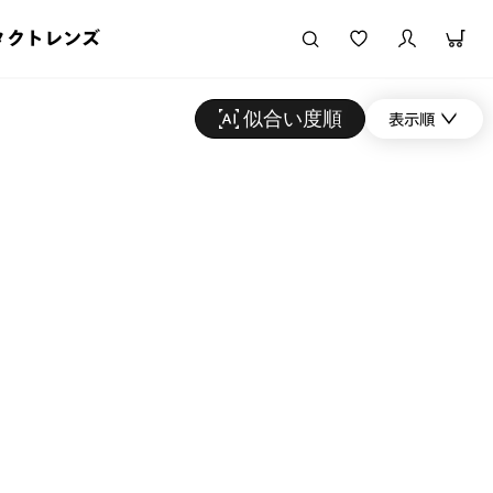
タクトレンズ
似合い度順
表示順