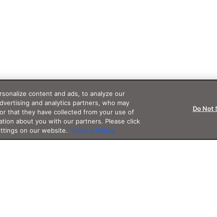
sonalize content and ads, to analyze our
advertising and analytics partners, who may
Do Not 
or that they have collected from your use of
ation about you with our partners. Please click
ettings on our website.
Cookie Policy