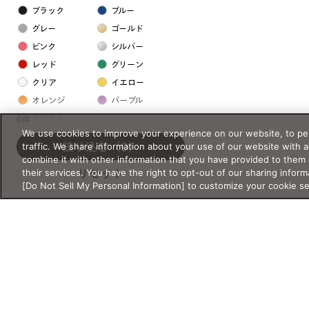
ブラック
ブルー
グレー
ゴールド
ピンク
シルバー
レッド
グリーン
クリア
イエロー
オレンジ
パープル
ホワイト
0件
We use cookies to improve your experience on our website, to per
traffic. We share information about your use of our website with 
絞り込む
（0）
フレームの素材
combine it with other information that you have provided to them 
their services. You have the right to opt-out of our sharing inform
リセット
プラスチック系
[Do Not Sell My Personal Information] to customize your cookie s
樹脂
アセテート
サスティナブル素材
セルロイド