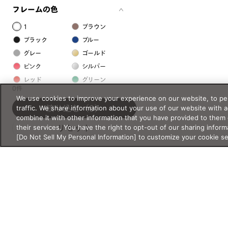
フレームの色
1
ブラウン
ブラック
ブルー
グレー
ゴールド
ピンク
シルバー
レッド
グリーン
0件
クリア
イエロー
We use cookies to improve your experience on our website, to per
オレンジ
パープル
traffic. We share information about your use of our website with 
絞り込む
（0）
combine it with other information that you have provided to them 
ホワイト
their services. You have the right to opt-out of our sharing inform
リセット
[Do Not Sell My Personal Information] to customize your cookie s
フレームの素材
プラスチック系
樹脂
アセテート