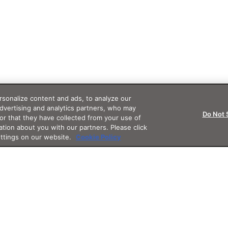
sonalize content and ads, to analyze our
advertising and analytics partners, who may
Do Not 
or that they have collected from your use of
ation about you with our partners. Please click
ettings on our website.
Cookie Policy