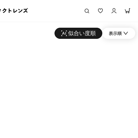
タクトレンズ
似合い度順
表示順