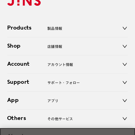
Products
製品情報
メガネ
Shop
店舗情報
サングラス
レンズ
店舗
コンタクトレンズ
Account
アカウント情報
オンラインショップ
老眼鏡
キッズ
マイページ／ログイン
Support
アクセサリー
サポート・フォロー
ログアウト
LINE公式アカウント
お知らせ
App
アプリ
よくあるご質問
ご利用ガイド
JINSアプリ
お問い合わせ
Others
その他サービス
3D WEB試着