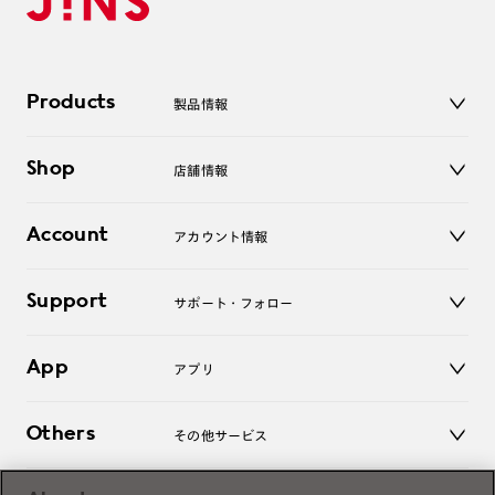
Products
製品情報
メガネ
Shop
店舗情報
サングラス
レンズ
店舗
コンタクトレンズ
Account
アカウント情報
オンラインショップ
老眼鏡
キッズ
マイページ／ログイン
Support
アクセサリー
サポート・フォロー
ログアウト
LINE公式アカウント
お知らせ
App
アプリ
よくあるご質問
ご利用ガイド
JINSアプリ
お問い合わせ
Others
その他サービス
3D WEB試着