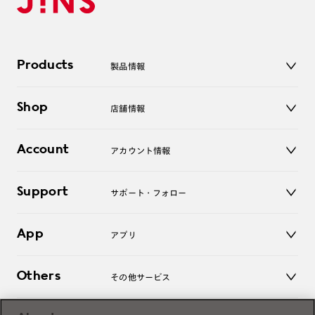
Products
製品情報
メガネ
Shop
店舗情報
サングラス
レンズ
店舗
コンタクトレンズ
Account
アカウント情報
オンラインショップ
老眼鏡
キッズ
マイページ／ログイン
Support
アクセサリー
サポート・フォロー
ログアウト
LINE公式アカウント
お知らせ
App
アプリ
よくあるご質問
ご利用ガイド
JINSアプリ
お問い合わせ
Others
その他サービス
3D WEB試着