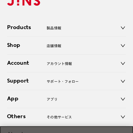
Products
製品情報
メガネ
Shop
店舗情報
サングラス
レンズ
店舗
コンタクトレンズ
Account
アカウント情報
オンラインショップ
老眼鏡
キッズ
マイページ／ログイン
Support
アクセサリー
サポート・フォロー
ログアウト
LINE公式アカウント
お知らせ
App
アプリ
よくあるご質問
ご利用ガイド
JINSアプリ
お問い合わせ
Others
その他サービス
3D WEB試着