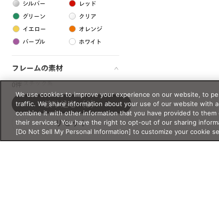
シルバー
レッド
グリーン
クリア
イエロー
オレンジ
パープル
ホワイト
フレームの素材
プラスチック系
0件
We use cookies to improve your experience on our website, to per
樹脂
traffic. We share information about your use of our website with 
絞り込む
（0）
combine it with other information that you have provided to them 
their services. You have the right to opt-out of our sharing inform
リセット
アセテート
[Do Not Sell My Personal Information] to customize your cookie s
サスティナブル素材
セルロイド
金属系
メタル