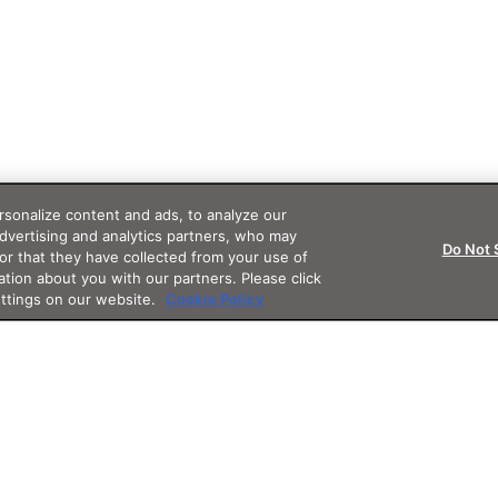
sonalize content and ads, to analyze our
advertising and analytics partners, who may
Do Not 
or that they have collected from your use of
ation about you with our partners. Please click
ettings on our website.
Cookie Policy