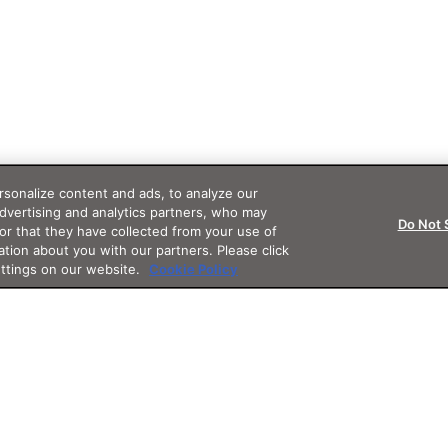
sonalize content and ads, to analyze our
advertising and analytics partners, who may
Do Not 
or that they have collected from your use of
ation about you with our partners. Please click
ettings on our website.
Cookie Policy