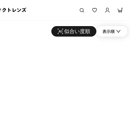
タクトレンズ
似合い度順
表示順