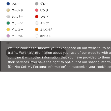
ブルー
グレー
ゴールド
ピンク
シルバー
レッド
グリーン
クリア
イエロー
オレンジ
パープル
ホワイト
0件
We use cookies to improve your experience on our website, to per
フレームの素材
traffic. We share information about your use of our website with 
絞り込む
（0）
combine it with other information that you have provided to them 
プラスチック系
their services. You have the right to opt-out of our sharing inform
リセット
[Do Not Sell My Personal Information] to customize your cookie s
樹脂
アセテート
サスティナブル素材
セルロイド