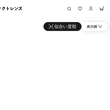
タクトレンズ
似合い度順
表示順