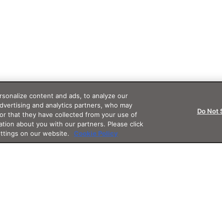
sonalize content and ads, to analyze our
advertising and analytics partners, who may
Do Not 
or that they have collected from your use of
ation about you with our partners. Please click
ettings on our website.
Cookie Policy