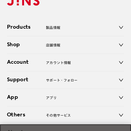
Products
製品情報
メガネ
Shop
店舗情報
サングラス
レンズ
店舗
コンタクトレンズ
Account
アカウント情報
オンラインショップ
老眼鏡
キッズ
マイページ／ログイン
Support
アクセサリー
サポート・フォロー
ログアウト
LINE公式アカウント
お知らせ
App
アプリ
よくあるご質問
ご利用ガイド
JINSアプリ
お問い合わせ
Others
その他サービス
3D WEB試着