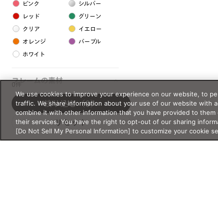
ピンク
シルバー
レッド
グリーン
クリア
イエロー
オレンジ
パープル
ホワイト
フレームの素材
0件
We use cookies to improve your experience on our website, to per
プラスチック系
traffic. We share information about your use of our website with 
絞り込む
（0）
combine it with other information that you have provided to them 
樹脂
their services. You have the right to opt-out of our sharing inform
リセット
[Do Not Sell My Personal Information] to customize your cookie s
アセテート
サスティナブル素材
セルロイド
金属系