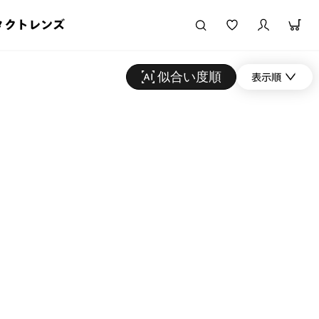
タクトレンズ
似合い度順
表示順