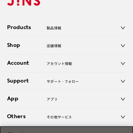
Products
製品情報
メガネ
Shop
店舗情報
サングラス
レンズ
店舗
コンタクトレンズ
Account
アカウント情報
オンラインショップ
老眼鏡
キッズ
マイページ／ログイン
Support
アクセサリー
サポート・フォロー
ログアウト
LINE公式アカウント
お知らせ
App
アプリ
よくあるご質問
ご利用ガイド
JINSアプリ
お問い合わせ
Others
その他サービス
3D WEB試着