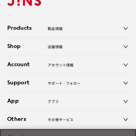
Products
製品情報
メガネ
Shop
店舗情報
サングラス
レンズ
店舗
コンタクトレンズ
Account
アカウント情報
オンラインショップ
老眼鏡
キッズ
マイページ／ログイン
Support
アクセサリー
サポート・フォロー
ログアウト
LINE公式アカウント
お知らせ
App
アプリ
よくあるご質問
ご利用ガイド
JINSアプリ
お問い合わせ
Others
その他サービス
3D WEB試着