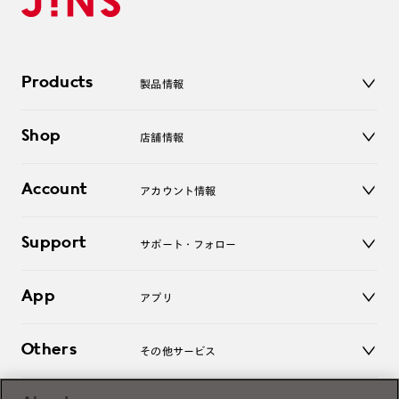
Products
製品情報
メガネ
Shop
店舗情報
サングラス
レンズ
店舗
コンタクトレンズ
Account
アカウント情報
オンラインショップ
老眼鏡
キッズ
マイページ／ログイン
Support
アクセサリー
サポート・フォロー
ログアウト
LINE公式アカウント
お知らせ
App
アプリ
よくあるご質問
ご利用ガイド
JINSアプリ
お問い合わせ
Others
その他サービス
3D WEB試着