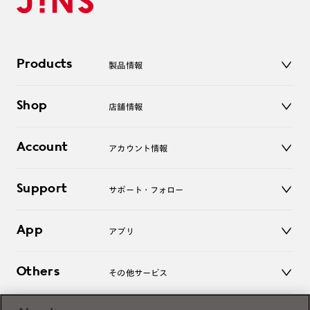
Products
製品情報
メガネ
Shop
店舗情報
サングラス
レンズ
店舗
コンタクトレンズ
Account
アカウント情報
オンラインショップ
老眼鏡
キッズ
マイページ／ログイン
Support
アクセサリー
サポート・フォロー
ログアウト
LINE公式アカウント
お知らせ
App
アプリ
よくあるご質問
ご利用ガイド
JINSアプリ
お問い合わせ
Others
その他サービス
3D WEB試着