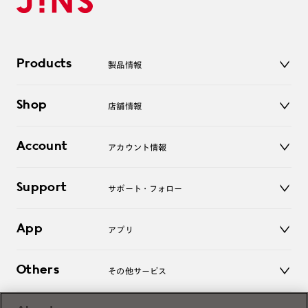
Products
製品情報
メガネ
Shop
店舗情報
サングラス
レンズ
店舗
コンタクトレンズ
Account
アカウント情報
オンラインショップ
老眼鏡
キッズ
マイページ／ログイン
Support
アクセサリー
サポート・フォロー
ログアウト
LINE公式アカウント
お知らせ
App
アプリ
よくあるご質問
ご利用ガイド
JINSアプリ
お問い合わせ
Others
その他サービス
3D WEB試着