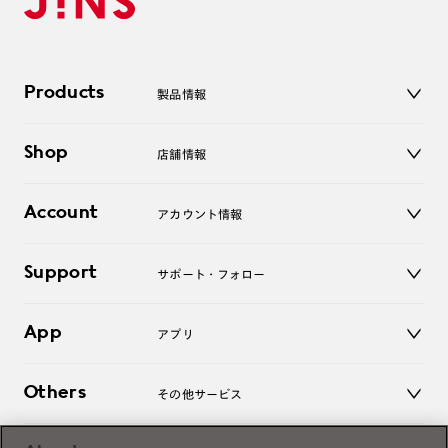
Products
製品情報
メガネ
Shop
店舗情報
サングラス
レンズ
店舗
コンタクトレンズ
Account
アカウント情報
オンラインショップ
老眼鏡
キッズ
マイページ／ログイン
Support
アクセサリー
サポート・フォロー
ログアウト
LINE公式アカウント
お知らせ
App
アプリ
よくあるご質問
ご利用ガイド
JINSアプリ
お問い合わせ
Others
その他サービス
3D WEB試着