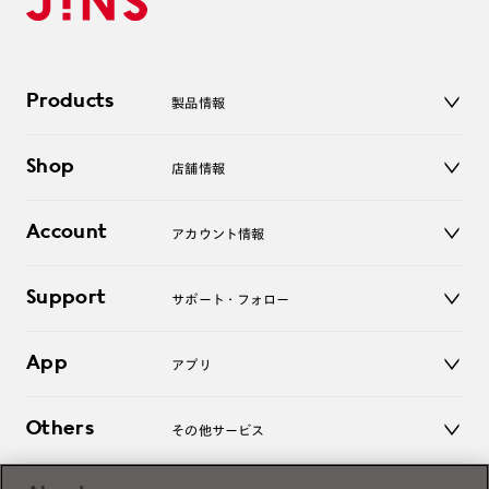
Products
製品情報
メガネ
Shop
店舗情報
サングラス
レンズ
店舗
コンタクトレンズ
Account
アカウント情報
オンラインショップ
老眼鏡
キッズ
マイページ／ログイン
Support
アクセサリー
サポート・フォロー
ログアウト
LINE公式アカウント
お知らせ
App
アプリ
よくあるご質問
ご利用ガイド
JINSアプリ
お問い合わせ
Others
その他サービス
3D WEB試着