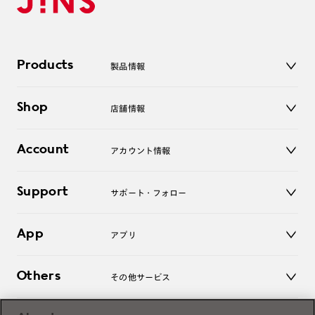
Products
製品情報
メガネ
Shop
店舗情報
サングラス
レンズ
店舗
コンタクトレンズ
Account
アカウント情報
オンラインショップ
老眼鏡
キッズ
マイページ／ログイン
Support
アクセサリー
サポート・フォロー
ログアウト
LINE公式アカウント
お知らせ
App
アプリ
よくあるご質問
ご利用ガイド
JINSアプリ
お問い合わせ
Others
その他サービス
3D WEB試着