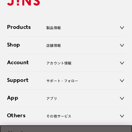
Products
製品情報
メガネ
Shop
店舗情報
サングラス
レンズ
店舗
コンタクトレンズ
Account
アカウント情報
オンラインショップ
老眼鏡
キッズ
マイページ／ログイン
Support
アクセサリー
サポート・フォロー
ログアウト
LINE公式アカウント
お知らせ
App
アプリ
よくあるご質問
ご利用ガイド
JINSアプリ
お問い合わせ
Others
その他サービス
3D WEB試着