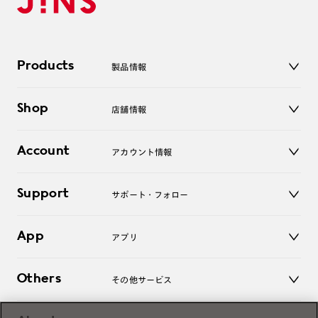
Products
製品情報
メガネ
Shop
店舗情報
サングラス
レンズ
店舗
コンタクトレンズ
Account
アカウント情報
オンラインショップ
老眼鏡
キッズ
マイページ／ログイン
Support
アクセサリー
サポート・フォロー
ログアウト
LINE公式アカウント
お知らせ
App
アプリ
よくあるご質問
ご利用ガイド
JINSアプリ
お問い合わせ
Others
その他サービス
3D WEB試着