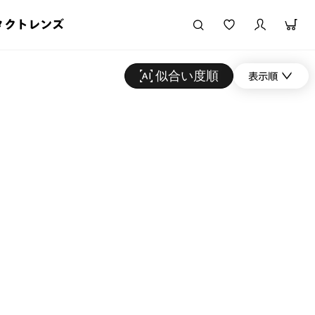
タクトレンズ
似合い度順
表示順