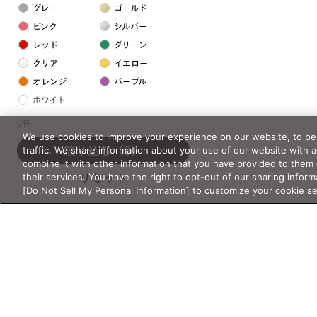
グレー
ゴールド
ピンク
シルバー
レッド
グリーン
クリア
イエロー
オレンジ
パープル
ホワイト
0件
We use cookies to improve your experience on our website, to per
フレームの素材
traffic. We share information about your use of our website with 
絞り込む
（0）
プラスチック系
combine it with other information that you have provided to them 
their services. You have the right to opt-out of our sharing inform
リセット
樹脂
[Do Not Sell My Personal Information] to customize your cookie s
アセテート
サスティナブル素材
セルロイド