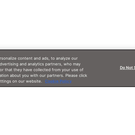
sonalize content and ads, to analyze our
advertising and analytics partners, who may
Do Not 
or that they have collected from your use of
ation about you with our partners. Please click
ettings on our website.
Cookie Policy