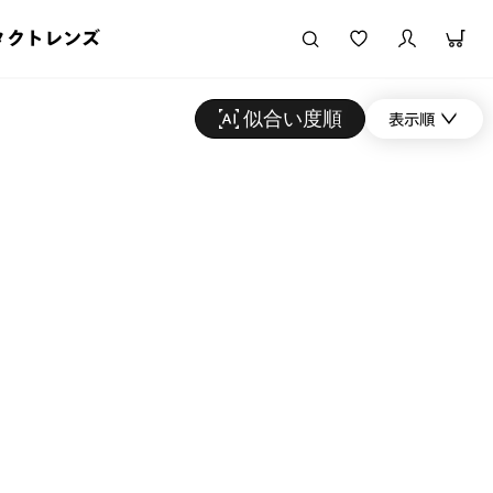
タクトレンズ
似合い度順
表示順