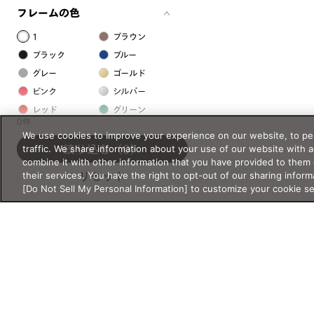
フレームの色
1
ブラウン
ブラック
ブルー
グレー
ゴールド
ピンク
シルバー
レッド
グリーン
0件
クリア
イエロー
We use cookies to improve your experience on our website, to per
オレンジ
パープル
traffic. We share information about your use of our website with 
絞り込む
（0）
combine it with other information that you have provided to them 
ホワイト
their services. You have the right to opt-out of our sharing inform
リセット
[Do Not Sell My Personal Information] to customize your cookie s
フレームの素材
プラスチック系
樹脂
アセテート