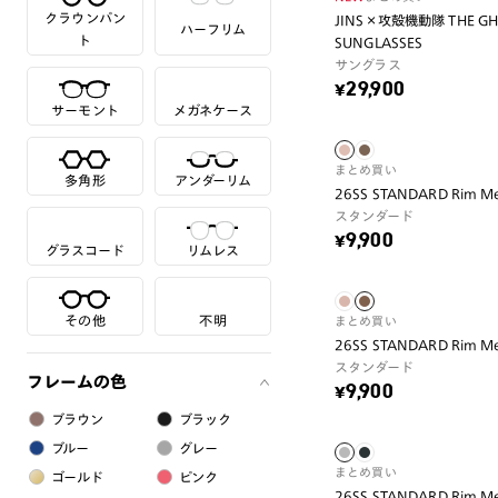
クラウンパン
JINS×攻殻機動隊 THE GHOS
ハーフリム
ト
SUNGLASSES
サングラス
¥29,900
サーモント
メガネケース
まとめ買い
多角形
アンダーリム
26SS STANDARD Rim Me
スタンダード
¥9,900
グラスコード
リムレス
その他
不明
まとめ買い
26SS STANDARD Rim Me
スタンダード
フレームの色
¥9,900
ブラウン
ブラック
ブルー
グレー
まとめ買い
ゴールド
ピンク
26SS STANDARD Rim Me