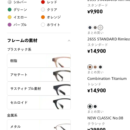
シルバー
レッド
スタンダード
グリーン
クリア
¥9,900
イエロー
オレンジ
パープル
ホワイト
まとめ買い
26SS STANDARD Rimles
フレームの素材
スタンダード
プラスチック系
¥14,900
樹脂
まとめ買い
アセテート
Combination Titan
トレンド
サスティナブル素材
¥14,900
セルロイド
まとめ買い
金属系
NEW CLASSIC No.08
クラシック
メタル