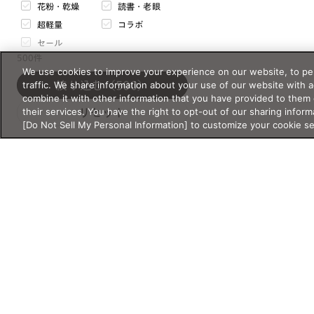
花粉・乾燥
読書・老眼
天地幅
超軽量
コラボ
mm
〜
mm
セール
500件
サイズについて
We use cookies to improve your experience on our website, to per
価格・価格タイプ
traffic. We share information about your use of our website with 
絞り込む
（500）
フレームの重さ
combine it with other information that you have provided to them 
their services. You have the right to opt-out of our sharing inform
リセット
g
〜
g
[Do Not Sell My Personal Information] to customize your cookie s
¥
〜¥
閉じる
通常価格
セール価格
表示オプション
オンライン在庫あり
バーチャル試着対応
オンライン限定
まとめ買い対象