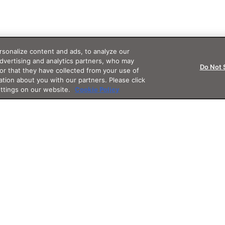
sonalize content and ads, to analyze our
advertising and analytics partners, who may
Do Not 
or that they have collected from your use of
ation about you with our partners. Please click
ettings on our website.
Cookie Policy