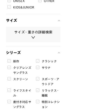
UNISEX
OTHER
KIDS&JUNIOR
サイズ
サイズ・重さの詳細検索
サイズ・重さは必ず半角数字で入
シリーズ
力してください。
新作
クラシック
レンズ幅
クリアレンズ
サウナ
mm
〜
mm
サングラス
スクリーン
スポーツ・ア
ブリッジ幅
ウトドア
mm
〜
mm
ライフスタイ
リラックス・
ル
睡眠
テンプル
度付き対応サ
特別コレクシ
mm
〜
mm
ングラス
ョン