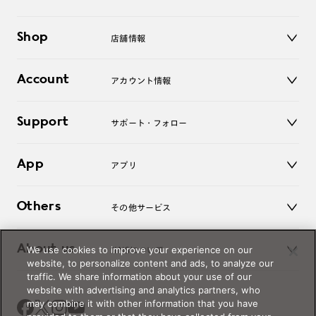
メガネ
Shop
店舗情報
サングラス
レンズ
店舗
コンタクトレンズ
Account
アカウント情報
オンラインショップ
老眼鏡
キッズ
マイページ／ログイン
Support
アクセサリー
サポート・フォロー
ログアウト
LINE公式アカウント
お知らせ
App
アプリ
よくあるご質問
ご利用ガイド
JINSアプリ
お問い合わせ
Others
その他サービス
3D WEB試着
About us
We use cookies to improve your experience on our
JINSについて
レンズ交換
website, to personalize content and ads, to analyze our
オンラインギフト
traffic. We share information about your use of our
Magnify Life
価格案内
website with advertising and analytics partners, who
会社概要
may combine it with other information that you have
採用情報