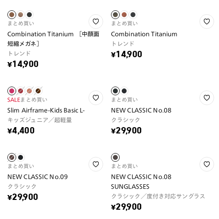
まとめ買い
まとめ買い
Combination Titanium ［中顔面
Combination Titanium
短縮メガネ］
トレンド
トレンド
¥14,900
¥14,900
SALE
まとめ買い
まとめ買い
Slim Airframe-Kids Basic L-
NEW CLASSIC No.08
キッズジュニア／超軽量
クラシック
¥4,400
¥29,900
まとめ買い
まとめ買い
NEW CLASSIC No.09
NEW CLASSIC No.08
クラシック
SUNGLASSES
クラシック／度付き対応サングラス
¥29,900
¥29,900