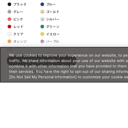
ブラック
ブルー
グレー
ゴールド
ピンク
シルバー
レッド
グリーン
クリア
イエロー
オレンジ
パープル
ホワイト
0件
We use cookies to improve your experience on our website, to per
traffic. We share information about your use of our website with 
絞り込む
（0）
フレームの素材
combine it with other information that you have provided to them 
their services. You have the right to opt-out of our sharing inform
リセット
プラスチック系
[Do Not Sell My Personal Information] to customize your cookie s
樹脂
アセテート
サスティナブル素材
セルロイド