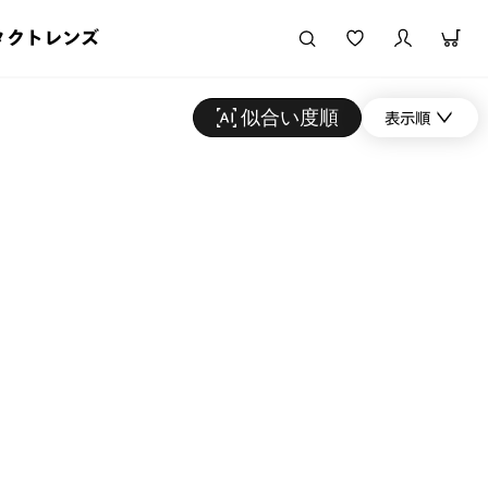
タクトレンズ
似合い度順
表示順