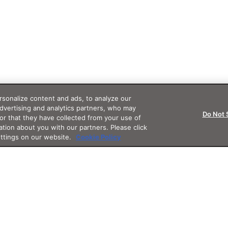
sonalize content and ads, to analyze our
advertising and analytics partners, who may
Do Not 
or that they have collected from your use of
ation about you with our partners. Please click
ettings on our website.
Cookie Policy