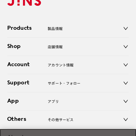
Products
製品情報
メガネ
Shop
店舗情報
サングラス
レンズ
店舗
コンタクトレンズ
Account
アカウント情報
オンラインショップ
老眼鏡
キッズ
マイページ／ログイン
Support
アクセサリー
サポート・フォロー
ログアウト
LINE公式アカウント
お知らせ
App
アプリ
よくあるご質問
ご利用ガイド
JINSアプリ
お問い合わせ
Others
その他サービス
3D WEB試着