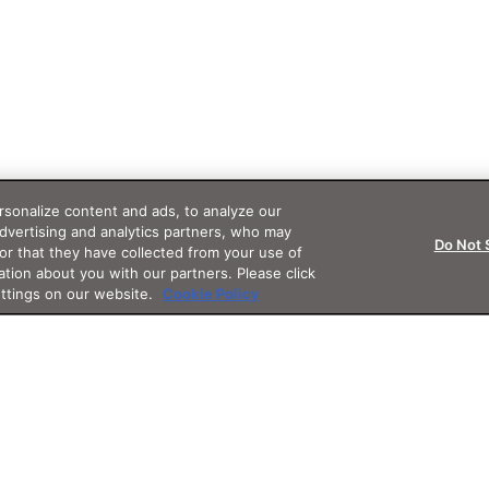
sonalize content and ads, to analyze our
advertising and analytics partners, who may
Do Not 
or that they have collected from your use of
ation about you with our partners. Please click
ettings on our website.
Cookie Policy