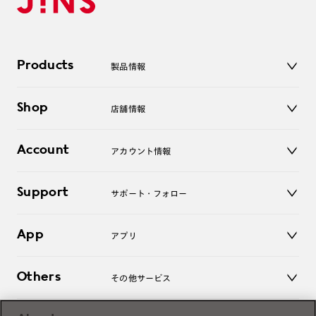
Products
製品情報
メガネ
Shop
店舗情報
サングラス
レンズ
店舗
コンタクトレンズ
Account
アカウント情報
オンラインショップ
老眼鏡
キッズ
マイページ／ログイン
Support
アクセサリー
サポート・フォロー
ログアウト
LINE公式アカウント
お知らせ
App
アプリ
よくあるご質問
ご利用ガイド
JINSアプリ
お問い合わせ
Others
その他サービス
3D WEB試着