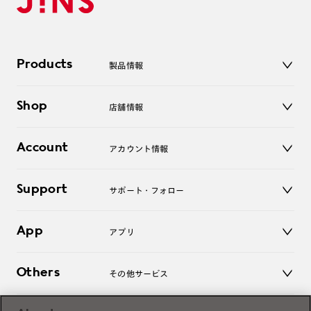
Products
製品情報
メガネ
Shop
店舗情報
サングラス
レンズ
店舗
コンタクトレンズ
Account
アカウント情報
オンラインショップ
老眼鏡
キッズ
マイページ／ログイン
Support
アクセサリー
サポート・フォロー
ログアウト
LINE公式アカウント
お知らせ
App
アプリ
よくあるご質問
ご利用ガイド
JINSアプリ
お問い合わせ
Others
その他サービス
3D WEB試着