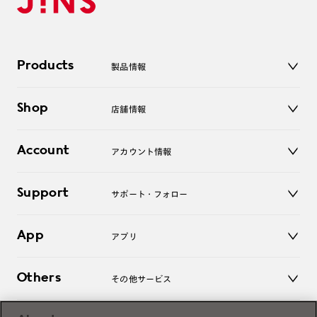
Products
製品情報
メガネ
Shop
店舗情報
サングラス
レンズ
店舗
コンタクトレンズ
Account
アカウント情報
オンラインショップ
老眼鏡
キッズ
マイページ／ログイン
Support
アクセサリー
サポート・フォロー
ログアウト
LINE公式アカウント
お知らせ
App
アプリ
よくあるご質問
ご利用ガイド
JINSアプリ
お問い合わせ
Others
その他サービス
3D WEB試着