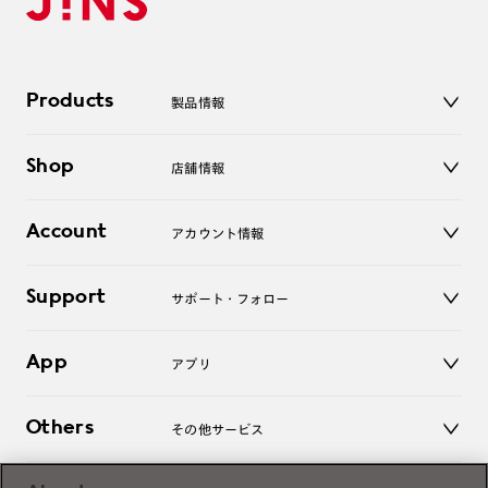
Products
製品情報
メガネ
Shop
店舗情報
サングラス
レンズ
店舗
コンタクトレンズ
Account
アカウント情報
オンラインショップ
老眼鏡
キッズ
マイページ／ログイン
Support
アクセサリー
サポート・フォロー
ログアウト
LINE公式アカウント
お知らせ
App
アプリ
よくあるご質問
ご利用ガイド
JINSアプリ
お問い合わせ
Others
その他サービス
3D WEB試着