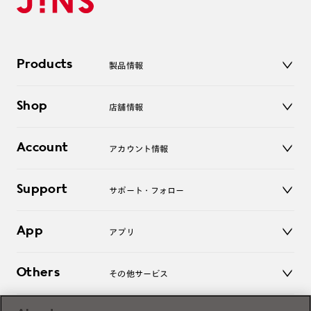
Products
製品情報
メガネ
Shop
店舗情報
サングラス
レンズ
店舗
コンタクトレンズ
Account
アカウント情報
オンラインショップ
老眼鏡
キッズ
マイページ／ログイン
Support
アクセサリー
サポート・フォロー
ログアウト
LINE公式アカウント
お知らせ
App
アプリ
よくあるご質問
ご利用ガイド
JINSアプリ
お問い合わせ
Others
その他サービス
3D WEB試着